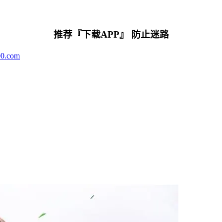
推荐『下载APP』 防止迷路
00.com