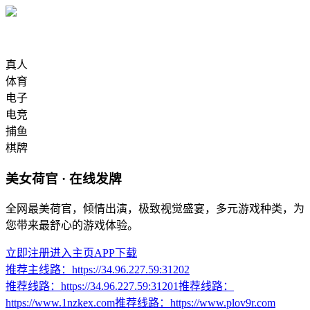
真人
体育
电子
电竞
捕鱼
棋牌
美女荷官 · 在线发牌
全网最美荷官，倾情出演，极致视觉盛宴，多元游戏种类，为
您带来最舒心的游戏体验。
立即注册
进入主页
APP下载
推荐主线路：
https://34.96.227.59:31202
推荐线路：
https://34.96.227.59:31201
推荐线路：
https://www.1nzkex.com
推荐线路：
https://www.plov9r.com