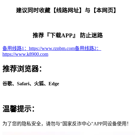
建议同时收藏【线路网址】与【本网页】
推荐『下载APP』 防止迷路
备用线路
1
：
https://www.rznbm.com
备用线路
2
：
https://www.k8900.com
推荐浏览器：
谷歌、Safari、火狐、Edge
温馨提示：
为了您的隐私安全，请勿与"国家反诈中心"APP同设备使用！