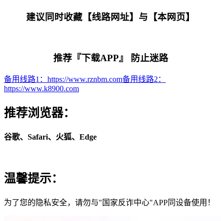
建议同时收藏【线路网址】与【本网页】
推荐『下载APP』 防止迷路
备用线路
1
：
https://www.rznbm.com
备用线路
2
：
https://www.k8900.com
推荐浏览器：
谷歌、Safari、火狐、Edge
温馨提示：
为了您的隐私安全，请勿与"国家反诈中心"APP同设备使用！