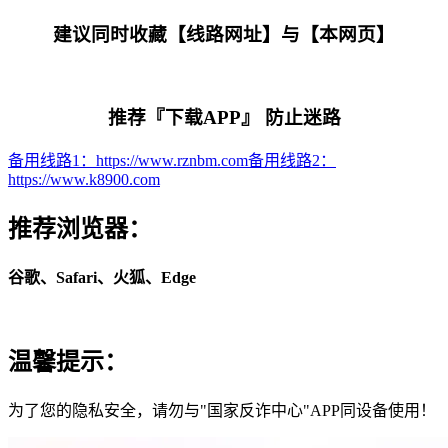
建议同时收藏【线路网址】与【本网页】
推荐『下载APP』 防止迷路
备用线路
1
：
https://www.rznbm.com
备用线路
2
：
https://www.k8900.com
推荐浏览器：
谷歌、Safari、火狐、Edge
温馨提示：
为了您的隐私安全，请勿与"国家反诈中心"APP同设备使用！