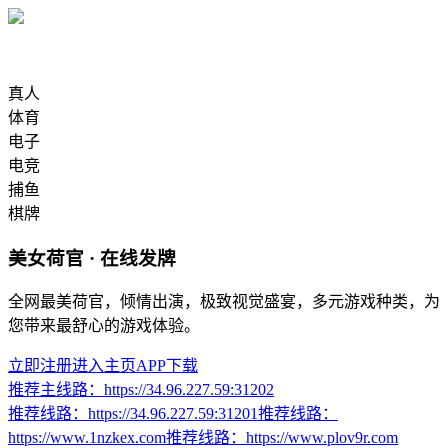
真人
体育
电子
电竞
捕鱼
棋牌
美女荷官 · 在线发牌
全网最美荷官，倾情出演，极致视觉盛宴，多元游戏种类，为
您带来最舒心的游戏体验。
立即注册
进入主页
APP下载
推荐主线路：
https://34.96.227.59:31202
推荐线路：
https://34.96.227.59:31201
推荐线路：
https://www.1nzkex.com
推荐线路：
https://www.plov9r.com