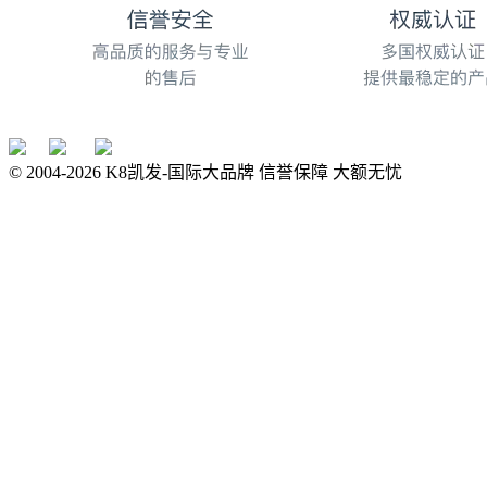
© 2004-
2026
K8凯发-国际大品牌 信誉保障 大额无忧