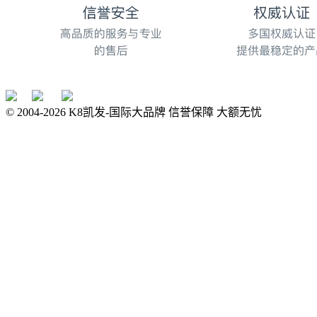
© 2004-
2026
K8凯发-国际大品牌 信誉保障 大额无忧