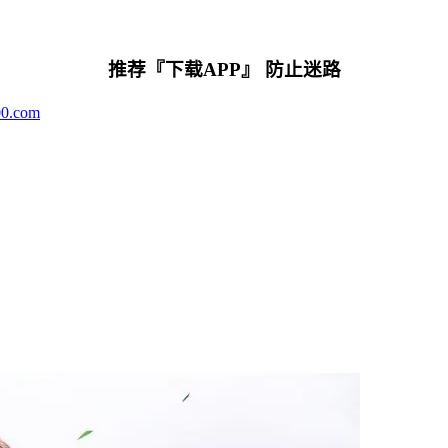
推荐『下载APP』 防止迷路
00.com