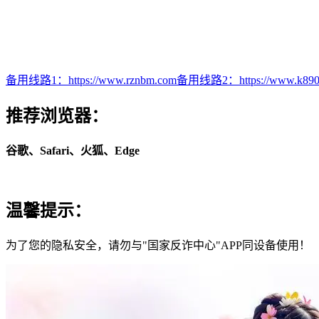
备用线路
1
：
https://www.rznbm.com
备用线路
2
：
https://www.k89
推荐浏览器：
谷歌、Safari、火狐、Edge
温馨提示：
为了您的隐私安全，请勿与"国家反诈中心"APP同设备使用！