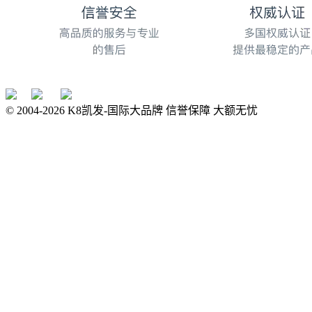
© 2004-
2026
K8凯发-国际大品牌 信誉保障 大额无忧